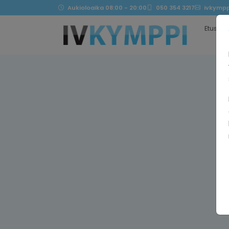
Aukioloaika 08:00 - 20:00
050 354 3217
ivkympp
Etusivu