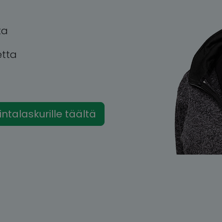
ta
etta
hintalaskurille täältä