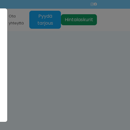
Pyydä
nti
Ota
Hintalaskurit
tarjous
yhteyttä