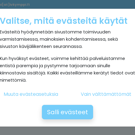
i[at]ivkymppi.fi
Palvelumme
Ultrapuhdas
IV
Kokemuksia
Rekrytoi
Valitse, mitä evästeitä käytät
sisäilma
Kymppi
Evästeitä hyödynnetään sivustomme toimivuuden
varmistamisessa, mainoksien kohdentamisessa, sekä
sivuston kävijäliikenteen seurannassa.
Kun hyväksyt evästeet, voimme kehittää palveluistamme
entistä parempia ja pystymme tarjoamaan sinulle
kiinnostavia sisältöjä. Kaikki evästeillämme kerätyt tiedot ovat
nimettömiä.
Muuta evästeasetuksia
Vain välttämättömät
Salli evästeet