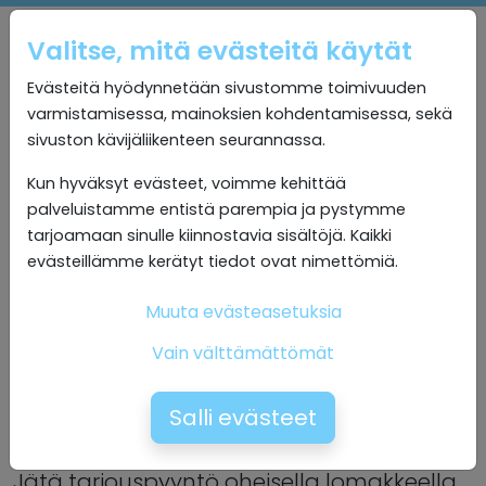
Valitse, mitä evästeitä käytät
Evästeitä hyödynnetään sivustomme toimivuuden
varmistamisessa, mainoksien kohdentamisessa, sekä
sivuston kävijäliikenteen seurannassa.
Kun hyväksyt evästeet, voimme kehittää
palveluistamme entistä parempia ja pystymme
tarjoamaan sinulle kiinnostavia sisältöjä. Kaikki
evästeillämme kerätyt tiedot ovat nimettömiä.
Muuta evästeasetuksia
Vain välttämättömät
Salli evästeet
Pyydä tarjous
Jätä tarjouspyyntö oheisella lomakkeella.