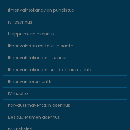
Ilmanvaihtokanavien puhdistus
IV-asennus
Huippuimurin asennus
Ilmanvaihdon mittaus ja säätö
Ilmanvaihtokoneen asennus
Ilmanvaihtokoneen suodattimien vaihto
Ilmanvaihtoremontti
IV-huolto
Korvausilmaventtiilin asennus
Liesituulettimen asennus
IV-urakointi