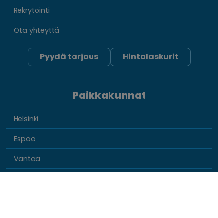
Rekrytointi
Ota yhteyttä
Pyydä tarjous
Hintalaskurit
Paikkakunnat
Helsinki
Espoo
Vantaa
Kauniainen
Uusimaa