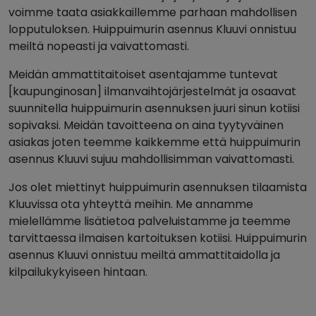
voimme taata asiakkaillemme parhaan mahdollisen
lopputuloksen. Huippuimurin asennus Kluuvi onnistuu
meiltä nopeasti ja vaivattomasti.
Meidän ammattitaitoiset asentajamme tuntevat
[kaupunginosan] ilmanvaihtojärjestelmät ja osaavat
suunnitella huippuimurin asennuksen juuri sinun kotiisi
sopivaksi. Meidän tavoitteena on aina tyytyväinen
asiakas joten teemme kaikkemme että huippuimurin
asennus Kluuvi sujuu mahdollisimman vaivattomasti.
Jos olet miettinyt huippuimurin asennuksen tilaamista
Kluuvissa ota yhteyttä meihin. Me annamme
mielellämme lisätietoa palveluistamme ja teemme
tarvittaessa ilmaisen kartoituksen kotiisi. Huippuimurin
asennus Kluuvi onnistuu meiltä ammattitaidolla ja
kilpailukykyiseen hintaan.