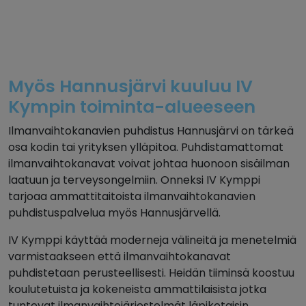
Myös Hannusjärvi kuuluu IV
Kympin toiminta-alueeseen
Ilmanvaihtokanavien puhdistus Hannusjärvi on tärkeä
osa kodin tai yrityksen ylläpitoa. Puhdistamattomat
ilmanvaihtokanavat voivat johtaa huonoon sisäilman
laatuun ja terveysongelmiin. Onneksi IV Kymppi
tarjoaa ammattitaitoista ilmanvaihtokanavien
puhdistuspalvelua myös Hannusjärvellä.
IV Kymppi käyttää moderneja välineitä ja menetelmiä
varmistaakseen että ilmanvaihtokanavat
puhdistetaan perusteellisesti. Heidän tiiminsä koostuu
koulutetuista ja kokeneista ammattilaisista jotka
tuntevat ilmanvaihtojärjestelmät läpikotaisin.