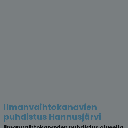
Ilmanvaihtokanavien
puhdistus Hannusjärvi
Ilmanvaihtokanavien puhdistus alueella