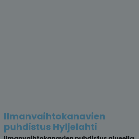
Ilmanvaihtokanavien
puhdistus Hyljelahti
Ilmanvaihtokanavien puhdistus alueella