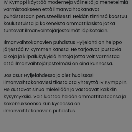
IV Kymppi käyttää moderneja välineitä ja menetelmiä
varmistaakseen että ilmanvaihtokanavat
puhdistetaan perusteellisesti. Heidän tiiminsä koostuu
koulutetuista ja kokeneista ammattilaisista jotka
tuntevat ilmanvaihtojärjestelmät läpikotaisin.
Ilmanvaihtokanavien puhdistus Hyljelahti on helppo
järjestää IV Kymmen kanssa. He tarjoavat joustavia
aikoja ja kilpailukykyisiä hintoja jotta voit varmistaa
että ilmanvaihtojärjestelmäsi on aina kunnossa.
Jos asut Hyljelahdessa ja olet huolissasi
ilmanvaihtokanaviesi tilasta ota yhteyttä IV Kymppiin.
He auttavat sinua mielellään ja vastaavat kaikkiin
kysymyksiisi. Voit luottaa heidän ammattitaitoonsa ja
kokemukseensa kun kyseessä on
ilmanvaihtokanavien puhdistus.