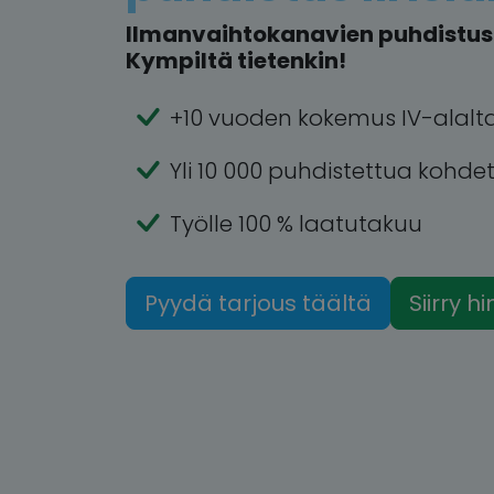
Ilmanvaihtokanavien puhdistus al
Kympiltä tietenkin!
+10 vuoden kokemus IV-alalt
Yli 10 000 puhdistettua kohde
Työlle 100 % laatutakuu
Pyydä tarjous täältä
Siirry h