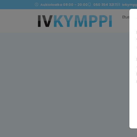
Aukioloaika 08:00 - 20:00
050 354 3217
ivkympp
Etusivu