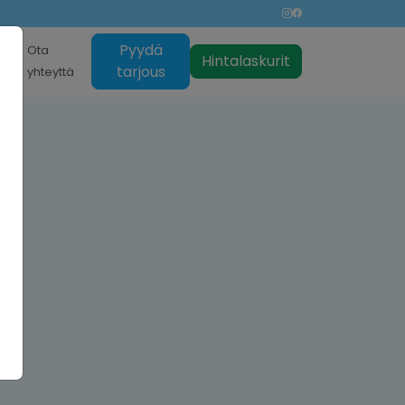
Pyydä
nti
Ota
Hintalaskurit
tarjous
yhteyttä