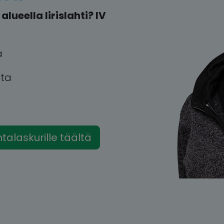
ueella Iirislahti? IV
a
tta
intalaskurille täältä