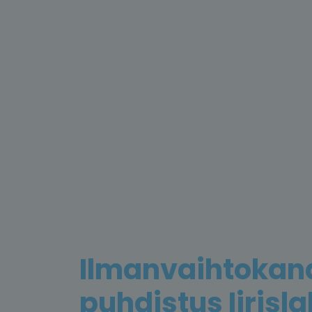
Ilmanvaihtokan
puhdistus Iirisla