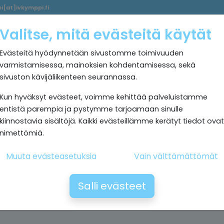
i[at]ivkymppi.fi
Palvelumme
Ultrapuhdas
IV
Kokemuksia
Rekrytoi
Valitse, mitä evästeitä käytät
sisäilma
Kymppi
Evästeitä hyödynnetään sivustomme toimivuuden
varmistamisessa, mainoksien kohdentamisessa, sekä
sivuston kävijäliikenteen seurannassa.
Kun hyväksyt evästeet, voimme kehittää palveluistamme
entistä parempia ja pystymme tarjoamaan sinulle
kiinnostavia sisältöjä. Kaikki evästeillämme kerätyt tiedot ovat
nimettömiä.
Muuta evästeasetuksia
Vain välttämättömät
Salli evästeet