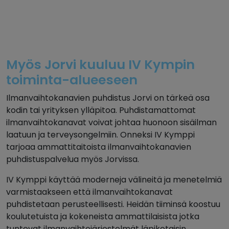
Myös Jorvi kuuluu IV Kympin
toiminta-alueeseen
Ilmanvaihtokanavien puhdistus Jorvi on tärkeä osa
kodin tai yrityksen ylläpitoa. Puhdistamattomat
ilmanvaihtokanavat voivat johtaa huonoon sisäilman
laatuun ja terveysongelmiin. Onneksi IV Kymppi
tarjoaa ammattitaitoista ilmanvaihtokanavien
puhdistuspalvelua myös Jorvissa.
IV Kymppi käyttää moderneja välineitä ja menetelmiä
varmistaakseen että ilmanvaihtokanavat
puhdistetaan perusteellisesti. Heidän tiiminsä koostuu
koulutetuista ja kokeneista ammattilaisista jotka
tuntevat ilmanvaihtojärjestelmät läpikotaisin.