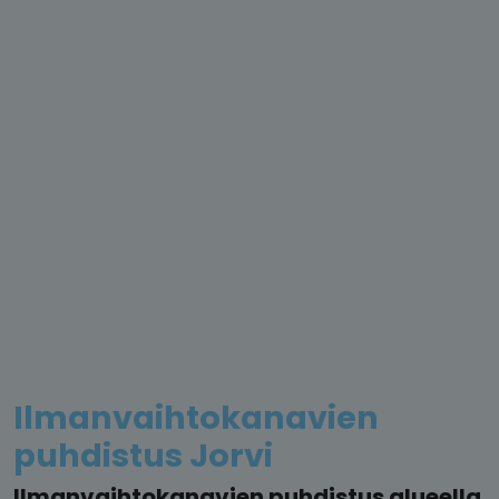
Ilmanvaihtokanavien
puhdistus Jorvi
Ilmanvaihtokanavien puhdistus alueella