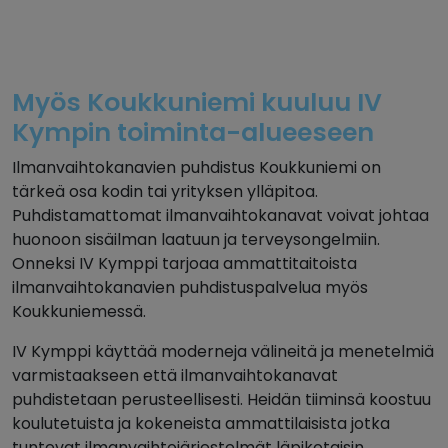
Myös Koukkuniemi kuuluu IV
Kympin toiminta-alueeseen
Ilmanvaihtokanavien puhdistus Koukkuniemi on
tärkeä osa kodin tai yrityksen ylläpitoa.
Puhdistamattomat ilmanvaihtokanavat voivat johtaa
huonoon sisäilman laatuun ja terveysongelmiin.
Onneksi IV Kymppi tarjoaa ammattitaitoista
ilmanvaihtokanavien puhdistuspalvelua myös
Koukkuniemessä.
IV Kymppi käyttää moderneja välineitä ja menetelmiä
varmistaakseen että ilmanvaihtokanavat
puhdistetaan perusteellisesti. Heidän tiiminsä koostuu
koulutetuista ja kokeneista ammattilaisista jotka
tuntevat ilmanvaihtojärjestelmät läpikotaisin.