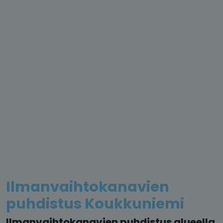
Ilmanvaihtokanavien
puhdistus Koukkuniemi
Ilmanvaihtokanavien puhdistus alueella