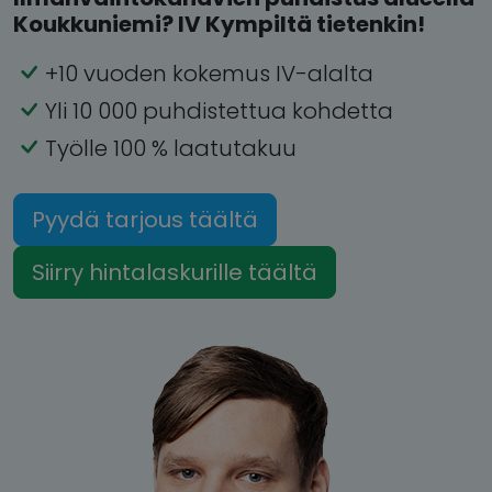
Koukkuniemi? IV Kympiltä tietenkin!
+10 vuoden kokemus IV-alalta
Yli 10 000 puhdistettua kohdetta
Työlle 100 % laatutakuu
Pyydä tarjous täältä
Siirry hintalaskurille täältä