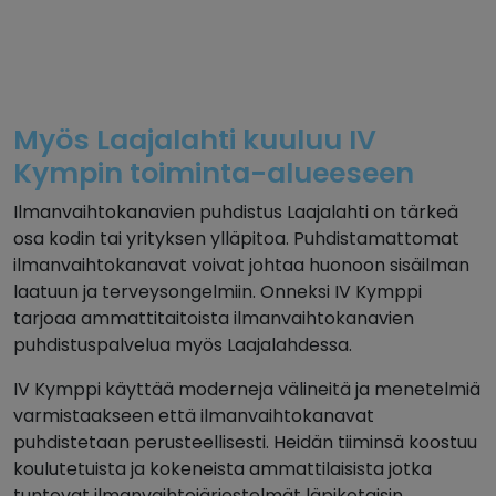
Myös Laajalahti kuuluu IV
Kympin toiminta-alueeseen
Ilmanvaihtokanavien puhdistus Laajalahti on tärkeä
osa kodin tai yrityksen ylläpitoa. Puhdistamattomat
ilmanvaihtokanavat voivat johtaa huonoon sisäilman
laatuun ja terveysongelmiin. Onneksi IV Kymppi
tarjoaa ammattitaitoista ilmanvaihtokanavien
puhdistuspalvelua myös Laajalahdessa.
IV Kymppi käyttää moderneja välineitä ja menetelmiä
varmistaakseen että ilmanvaihtokanavat
puhdistetaan perusteellisesti. Heidän tiiminsä koostuu
koulutetuista ja kokeneista ammattilaisista jotka
tuntevat ilmanvaihtojärjestelmät läpikotaisin.