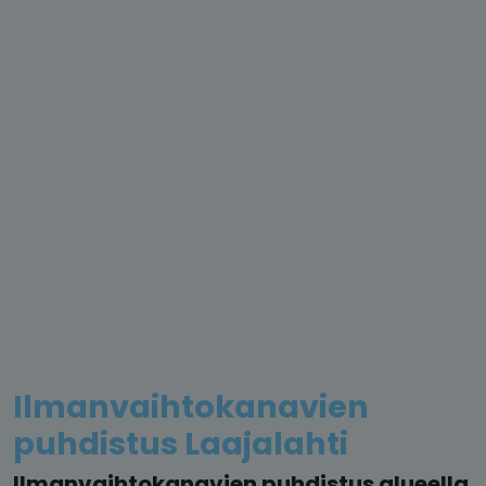
Ilmanvaihtokanavien
puhdistus Laajalahti
Ilmanvaihtokanavien puhdistus alueella