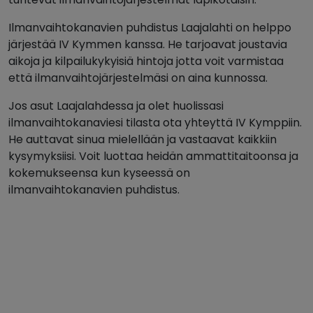
Ilmanvaihtokanavien puhdistus Laajalahti on helppo
järjestää IV Kymmen kanssa. He tarjoavat joustavia
aikoja ja kilpailukykyisiä hintoja jotta voit varmistaa
että ilmanvaihtojärjestelmäsi on aina kunnossa.
Jos asut Laajalahdessa ja olet huolissasi
ilmanvaihtokanaviesi tilasta ota yhteyttä IV Kymppiin.
He auttavat sinua mielellään ja vastaavat kaikkiin
kysymyksiisi. Voit luottaa heidän ammattitaitoonsa ja
kokemukseensa kun kyseessä on
ilmanvaihtokanavien puhdistus.