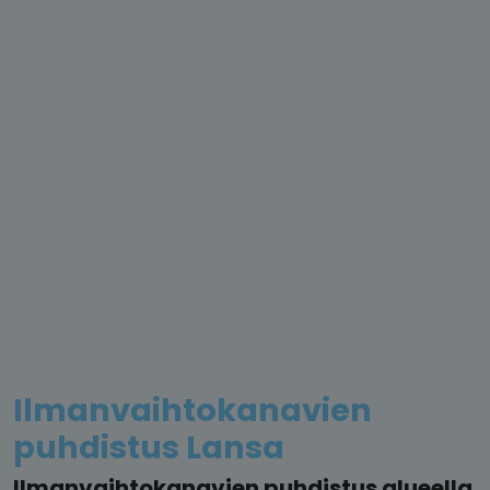
Ilmanvaihtokanavien
puhdistus Lansa
Ilmanvaihtokanavien puhdistus alueella