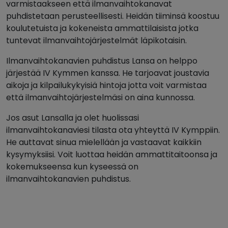
varmistaakseen että ilmanvaihtokanavat
puhdistetaan perusteellisesti. Heidän tiiminsä koostuu
koulutetuista ja kokeneista ammattilaisista jotka
tuntevat ilmanvaihtojärjestelmät läpikotaisin.
Ilmanvaihtokanavien puhdistus Lansa on helppo
järjestää IV Kymmen kanssa. He tarjoavat joustavia
aikoja ja kilpailukykyisiä hintoja jotta voit varmistaa
että ilmanvaihtojärjestelmäsi on aina kunnossa.
Jos asut Lansalla ja olet huolissasi
ilmanvaihtokanaviesi tilasta ota yhteyttä IV Kymppiin.
He auttavat sinua mielellään ja vastaavat kaikkiin
kysymyksiisi. Voit luottaa heidän ammattitaitoonsa ja
kokemukseensa kun kyseessä on
ilmanvaihtokanavien puhdistus.