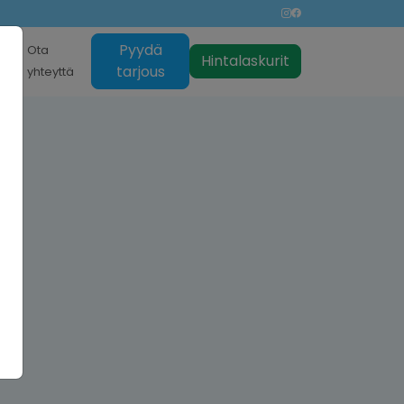
Pyydä
nti
Ota
Hintalaskurit
tarjous
yhteyttä