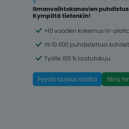
Ilmanvaihtokanavien puhdistus 
Kympiltä tietenkin!
+10 vuoden kokemus IV-alalt
Yli 10 000 puhdistettua kohde
Työlle 100 % laatutakuu
Pyydä tarjous täältä
Siirry h