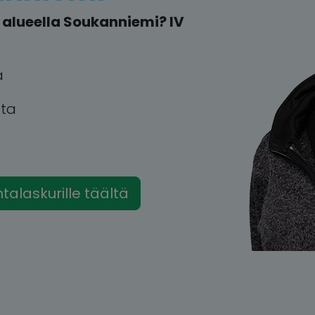
alueella Soukanniemi? IV
a
tta
intalaskurille täältä