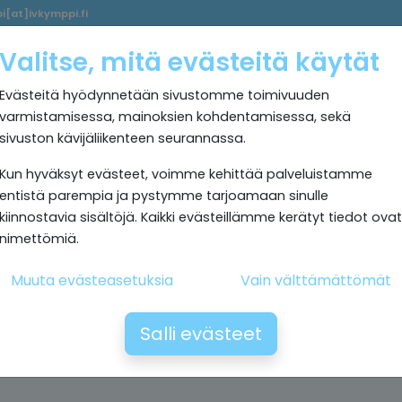
i[at]ivkymppi.fi
Palvelumme
Ultrapuhdas
IV
Kokemuksia
Rekrytoi
Valitse, mitä evästeitä käytät
sisäilma
Kymppi
Evästeitä hyödynnetään sivustomme toimivuuden
varmistamisessa, mainoksien kohdentamisessa, sekä
sivuston kävijäliikenteen seurannassa.
Kun hyväksyt evästeet, voimme kehittää palveluistamme
entistä parempia ja pystymme tarjoamaan sinulle
kiinnostavia sisältöjä. Kaikki evästeillämme kerätyt tiedot ovat
nimettömiä.
Muuta evästeasetuksia
Vain välttämättömät
Salli evästeet