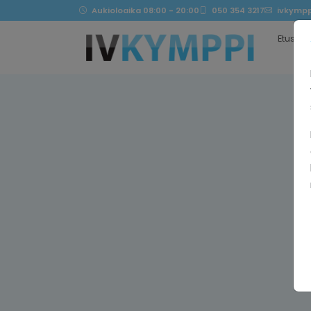
Aukioloaika 08:00 - 20:00
050 354 3217
ivkympp
Etusivu