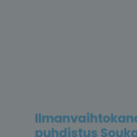
Ilmanvaihtokan
puhdistus Souk