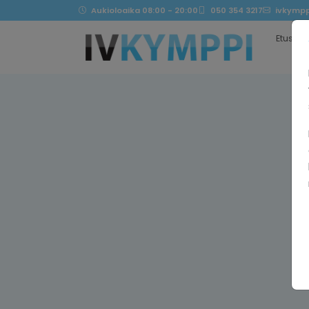
Aukioloaika 08:00 - 20:00
050 354 3217
ivkympp
Etusivu