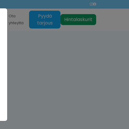
Pyydä
nti
Ota
Hintalaskurit
tarjous
yhteyttä