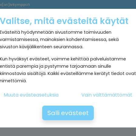
i[at]ivkymppi.fi
Palvelumme
Ultrapuhdas
IV
Kokemuksia
Rekrytoi
Valitse, mitä evästeitä käytät
sisäilma
Kymppi
Evästeitä hyödynnetään sivustomme toimivuuden
varmistamisessa, mainoksien kohdentamisessa, sekä
sivuston kävijäliikenteen seurannassa.
Kun hyväksyt evästeet, voimme kehittää palveluistamme
entistä parempia ja pystymme tarjoamaan sinulle
kiinnostavia sisältöjä. Kaikki evästeillämme kerätyt tiedot ovat
nimettömiä.
Muuta evästeasetuksia
Vain välttämättömät
Salli evästeet