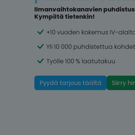
Ilmanvaihtokanavien puhdistus 
Kympiltä tietenkin!
+10 vuoden kokemus IV-alalt
Yli 10 000 puhdistettua kohde
Työlle 100 % laatutakuu
Pyydä tarjous täältä
Siirry h