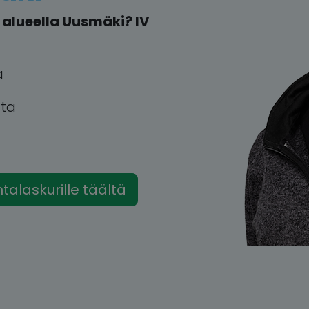
alueella Uusmäki? IV
a
tta
intalaskurille täältä