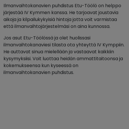
Ilmanvaihtokanavien puhdistus Etu-Töölö on helppo
järjestää IV Kymmen kanssa. He tarjoavat joustavia
aikoja ja kilpailukykyisiä hintoja jotta voit varmistaa
että ilmanvaihtojärjestelmäsi on aina kunnossa.
Jos asut Etu-Töölössä ja olet huolissasi
ilmanvaihtokanaviesi tilasta ota yhteyttä IV Kymppiin.
He auttavat sinua mielellään ja vastaavat kaikkiin
kysymyksiisi. Voit luottaa heidän ammattitaitoonsa ja
kokemukseensa kun kyseessä on
ilmanvaihtokanavien puhdistus.