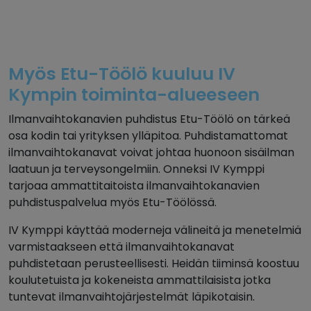
Myös Etu-Töölö kuuluu IV
Kympin toiminta-alueeseen
Ilmanvaihtokanavien puhdistus Etu-Töölö on tärkeä
osa kodin tai yrityksen ylläpitoa. Puhdistamattomat
ilmanvaihtokanavat voivat johtaa huonoon sisäilman
laatuun ja terveysongelmiin. Onneksi IV Kymppi
tarjoaa ammattitaitoista ilmanvaihtokanavien
puhdistuspalvelua myös Etu-Töölössä.
IV Kymppi käyttää moderneja välineitä ja menetelmiä
varmistaakseen että ilmanvaihtokanavat
puhdistetaan perusteellisesti. Heidän tiiminsä koostuu
koulutetuista ja kokeneista ammattilaisista jotka
tuntevat ilmanvaihtojärjestelmät läpikotaisin.