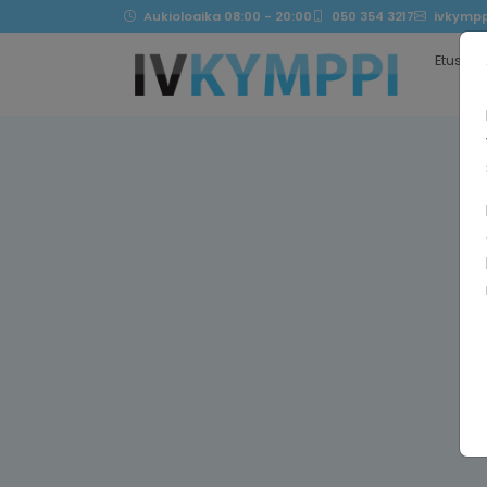
Aukioloaika 08:00 - 20:00
050 354 3217
ivkympp
Etusivu