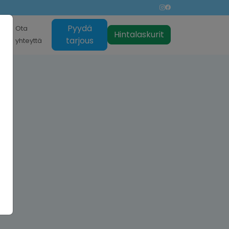
Pyydä
nti
Ota
Hintalaskurit
tarjous
yhteyttä