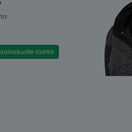
a
tta
intalaskurille täältä