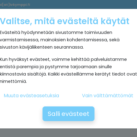
i[at]ivkymppi.fi
Palvelumme
Ultrapuhdas
IV
Kokemuksia
Rekrytoi
Valitse, mitä evästeitä käytät
sisäilma
Kymppi
Evästeitä hyödynnetään sivustomme toimivuuden
varmistamisessa, mainoksien kohdentamisessa, sekä
sivuston kävijäliikenteen seurannassa.
Kun hyväksyt evästeet, voimme kehittää palveluistamme
entistä parempia ja pystymme tarjoamaan sinulle
kiinnostavia sisältöjä. Kaikki evästeillämme kerätyt tiedot ovat
nimettömiä.
Muuta evästeasetuksia
Vain välttämättömät
Salli evästeet