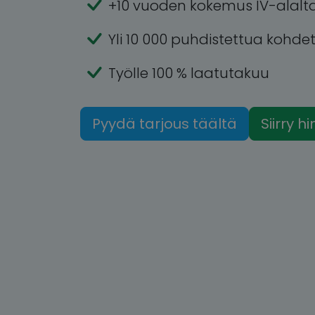
+10 vuoden kokemus IV-alalt
Yli 10 000 puhdistettua kohde
Työlle 100 % laatutakuu
Pyydä tarjous täältä
Siirry h