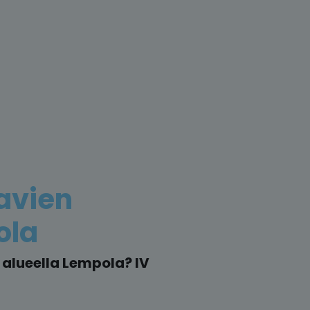
avien
ola
alueella Lempola? IV