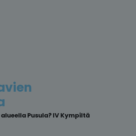
avien
a
alueella Pusula? IV Kympiltä