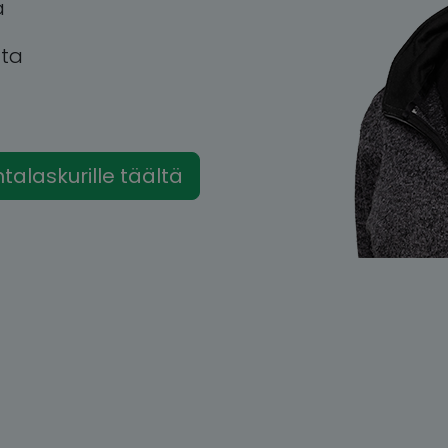
a
tta
intalaskurille täältä