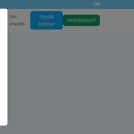
Pyydä
nti
Ota
Hintalaskurit
tarjous
yhteyttä