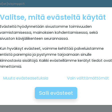
i[at]ivkymppi.fi
Palvelumme
Ultrapuhdas
IV
Kokemuksia
Rekrytoi
Valitse, mitä evästeitä käytät
sisäilma
Kymppi
Evästeitä hyödynnetään sivustomme toimivuuden
varmistamisessa, mainoksien kohdentamisessa, sekä
sivuston kävijäliikenteen seurannassa.
Kun hyväksyt evästeet, voimme kehittää palveluistamme
entistä parempia ja pystymme tarjoamaan sinulle
kiinnostavia sisältöjä. Kaikki evästeillämme kerätyt tiedot ovat
nimettömiä.
Muuta evästeasetuksia
Vain välttämättömät
Salli evästeet