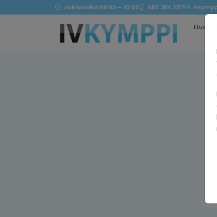
Aukioloaika 08:00 - 20:00
050 354 3217
ivkympp
Etusivu