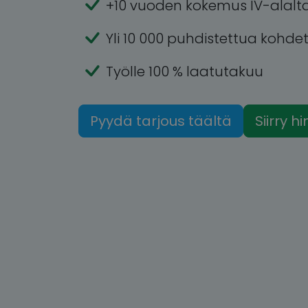
+10 vuoden kokemus IV-alalt
Yli 10 000 puhdistettua kohde
Työlle 100 % laatutakuu
Pyydä tarjous täältä
Siirry h