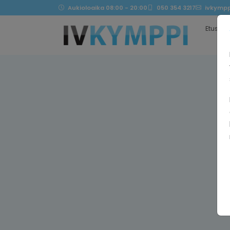
Aukioloaika 08:00 - 20:00
050 354 3217
ivkympp
Etusivu