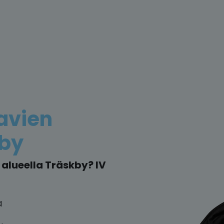
avien
kby
alueella Träskby? IV
a