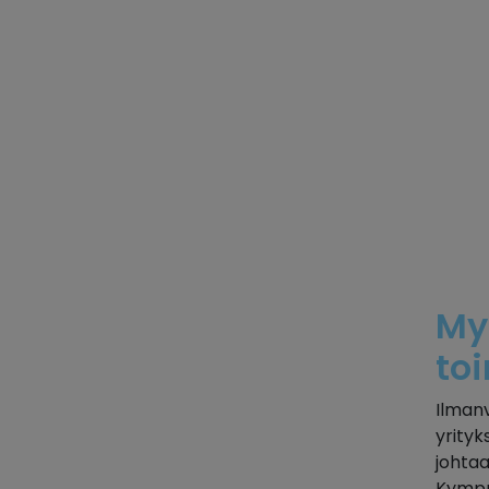
My
to
Ilmanv
yrityk
johtaa
Kympp