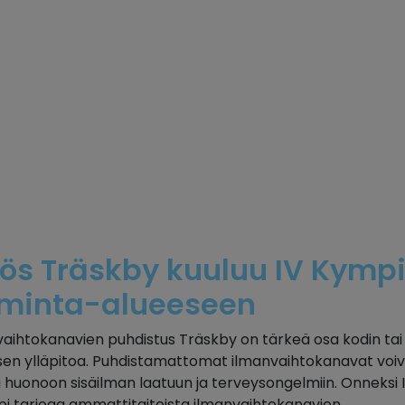
ös Träskby kuuluu IV Kymp
iminta-alueeseen
aihtokanavien puhdistus Träskby on tärkeä osa kodin tai
sen ylläpitoa. Puhdistamattomat ilmanvaihtokanavat voi
 huonoon sisäilman laatuun ja terveysongelmiin. Onneksi 
i tarjoaa ammattitaitoista ilmanvaihtokanavien