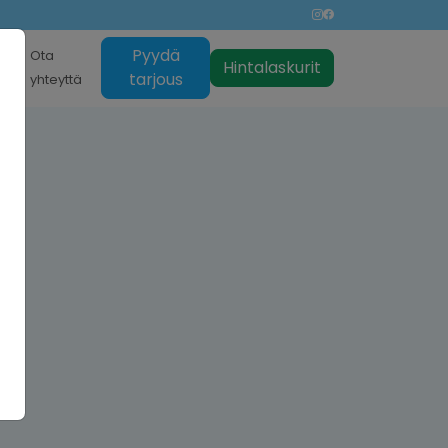
Pyydä
nti
Ota
Hintalaskurit
tarjous
yhteyttä