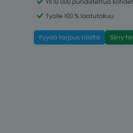
Yli 10 000 puhdistettua kohde
Työlle 100 % laatutakuu
Pyydä tarjous täältä
Siirry h