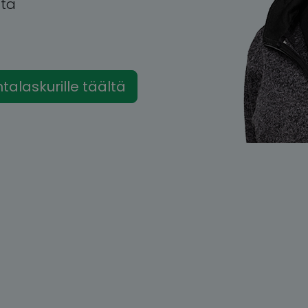
tta
intalaskurille täältä