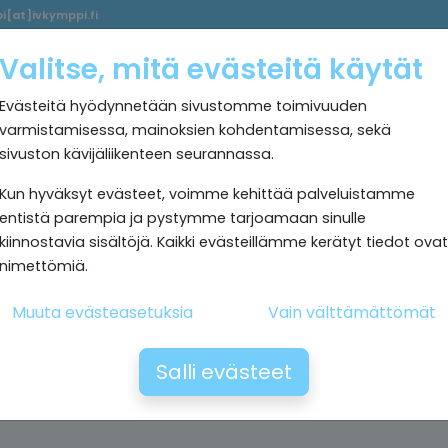
i[at]ivkymppi.fi
Palvelumme
Ultrapuhdas
IV
Kokemuksia
Rekrytoi
Valitse, mitä evästeitä käytät
sisäilma
Kymppi
Evästeitä hyödynnetään sivustomme toimivuuden
varmistamisessa, mainoksien kohdentamisessa, sekä
sivuston kävijäliikenteen seurannassa.
Kun hyväksyt evästeet, voimme kehittää palveluistamme
entistä parempia ja pystymme tarjoamaan sinulle
kiinnostavia sisältöjä. Kaikki evästeillämme kerätyt tiedot ovat
nimettömiä.
Muuta evästeasetuksia
Vain välttämättömät
Salli evästeet