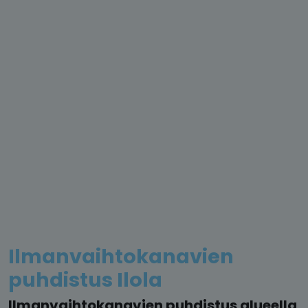
Ilmanvaihtokanavien
puhdistus Ilola
Ilmanvaihtokanavien puhdistus alueella