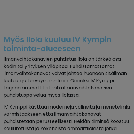
Myös Ilola kuuluu IV Kympin
toiminta-alueeseen
Ilmanvaihtokanavien puhdistus Ilola on tärkeä osa
kodin tai yrityksen ylläpitoa. Puhdistamattomat
ilmanvaihtokanavat voivat johtaa huonoon sisäilman
laatuun ja terveysongelmiin. Onneksi IV Kymppi
tarjoaa ammattitaitoista ilmanvaihtokanavien
puhdistuspalvelua myös Ilolassa.
IV Kymppi käyttää moderneja välineitä ja menetelmiä
varmistaakseen että ilmanvaihtokanavat
puhdistetaan perusteellisesti. Heidän tiiminsä koostuu
koulutetuista ja kokeneista ammattilaisista jotka