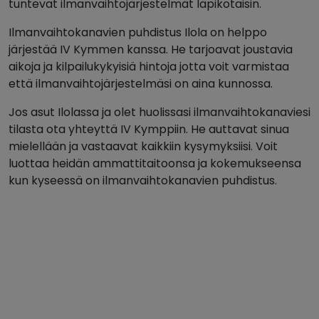
tuntevat ilmanvaihtojärjestelmät läpikotaisin.
Ilmanvaihtokanavien puhdistus Ilola on helppo
järjestää IV Kymmen kanssa. He tarjoavat joustavia
aikoja ja kilpailukykyisiä hintoja jotta voit varmistaa
että ilmanvaihtojärjestelmäsi on aina kunnossa.
Jos asut Ilolassa ja olet huolissasi ilmanvaihtokanaviesi
tilasta ota yhteyttä IV Kymppiin. He auttavat sinua
mielellään ja vastaavat kaikkiin kysymyksiisi. Voit
luottaa heidän ammattitaitoonsa ja kokemukseensa
kun kyseessä on ilmanvaihtokanavien puhdistus.