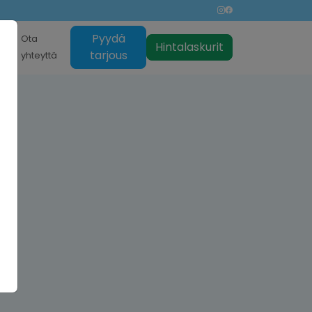
Pyydä
nti
Ota
Hintalaskurit
tarjous
yhteyttä