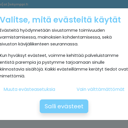
i[at]ivkymppi.fi
Palvelumme
Ultrapuhdas
IV
Kokemuksia
Rekrytoi
Valitse, mitä evästeitä käytät
sisäilma
Kymppi
Evästeitä hyödynnetään sivustomme toimivuuden
varmistamisessa, mainoksien kohdentamisessa, sekä
sivuston kävijäliikenteen seurannassa.
Kun hyväksyt evästeet, voimme kehittää palveluistamme
entistä parempia ja pystymme tarjoamaan sinulle
kiinnostavia sisältöjä. Kaikki evästeillämme kerätyt tiedot ovat
nimettömiä.
Muuta evästeasetuksia
Vain välttämättömät
Salli evästeet