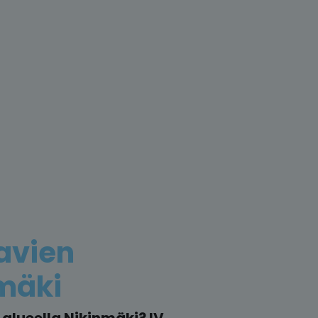
avien
mäki