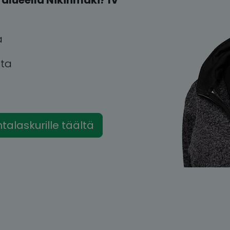
alueella Nikinmäki? IV
a
tta
intalaskurille täältä