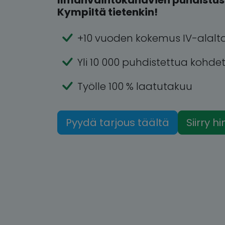
Ilmanvaihtokanavien puhdistus 
Kympiltä tietenkin!
+10 vuoden kokemus IV-alalt
Yli 10 000 puhdistettua kohde
Työlle 100 % laatutakuu
Pyydä tarjous täältä
Siirry h