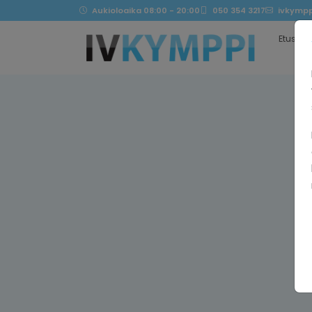
Aukioloaika 08:00 - 20:00
050 354 3217
ivkympp
Etusivu