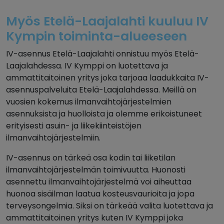
Myös Etelä-Laajalahti kuuluu IV
Kympin toiminta-alueeseen
IV-asennus Etelä-Laajalahti onnistuu myös Etelä-
Laajalahdessa. IV Kymppi on luotettava ja
ammattitaitoinen yritys joka tarjoaa laadukkaita IV-
asennuspalveluita Etelä-Laajalahdessa. Meillä on
vuosien kokemus ilmanvaihtojärjestelmien
asennuksista ja huolloista ja olemme erikoistuneet
erityisesti asuin- ja liikekiinteistöjen
ilmanvaihtojärjestelmiin.
IV-asennus on tärkeä osa kodin tai liiketilan
ilmanvaihtojärjestelmän toimivuutta. Huonosti
asennettu ilmanvaihtojärjestelmä voi aiheuttaa
huonoa sisäilman laatua kosteusvaurioita ja jopa
terveysongelmia. Siksi on tärkeää valita luotettava ja
ammattitaitoinen yritys kuten IV Kymppi joka