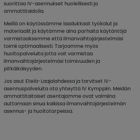
suorittaa IV-asennukset huolellisesti ja
ammattitaidolla.
Meillä on käytössämme laadukkaat työkalut ja
materiaalit ja käytämme aina parhaita käytäntöjä
varmistaaksemme että ilmanvaihtojärjestelmäsi
toimii optimaalisesti. Tarjoamme myös
huoltopalveluita jotta voit varmistaa
ilmanvaihtojärjestelmäsi toimivuuden ja
pitkäikäisyyden.
Jos asut Etelä-Laajalahdessa ja tarvitset IV-
asennuspalveluita ota yhteyttä IV Kymppiin. Meidän
ammattitaitoiset asentajamme ovat valmiina
auttamaan sinua kaikissa ilmanvaihtojärjestelmän
asennus- ja huoltotarpeissa.