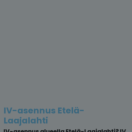
IV-asennus Etelä-
Laajalahti
IV-asennus alueella Etelä-Laajalahti? IV