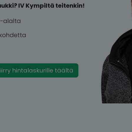
ukki? IV Kympiltä teitenkin!
-alalta
 kohdetta
u
iirry hintalaskurille täältä