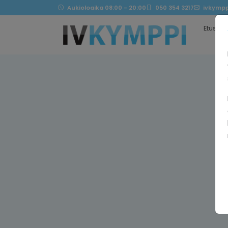
Aukioloaika 08:00 - 20:00
050 354 3217
ivkympp
Etusivu