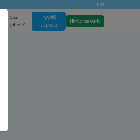
Pyydä
nti
Ota
Hintalaskurit
tarjous
yhteyttä