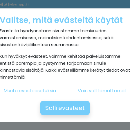
i[at]ivkymppi.fi
Palvelumme
Ultrapuhdas
IV
Kokemuksia
Rekrytoi
Valitse, mitä evästeitä käytät
sisäilma
Kymppi
Evästeitä hyödynnetään sivustomme toimivuuden
varmistamisessa, mainoksien kohdentamisessa, sekä
sivuston kävijäliikenteen seurannassa.
Kun hyväksyt evästeet, voimme kehittää palveluistamme
entistä parempia ja pystymme tarjoamaan sinulle
kiinnostavia sisältöjä. Kaikki evästeillämme kerätyt tiedot ovat
nimettömiä.
Muuta evästeasetuksia
Vain välttämättömät
Salli evästeet