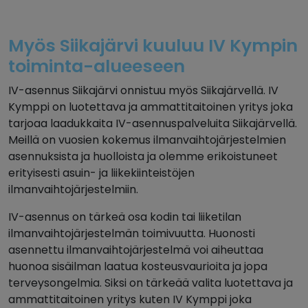
Myös Siikajärvi kuuluu IV Kympin
toiminta-alueeseen
IV-asennus Siikajärvi onnistuu myös Siikajärvellä. IV
Kymppi on luotettava ja ammattitaitoinen yritys joka
tarjoaa laadukkaita IV-asennuspalveluita Siikajärvellä.
Meillä on vuosien kokemus ilmanvaihtojärjestelmien
asennuksista ja huolloista ja olemme erikoistuneet
erityisesti asuin- ja liikekiinteistöjen
ilmanvaihtojärjestelmiin.
IV-asennus on tärkeä osa kodin tai liiketilan
ilmanvaihtojärjestelmän toimivuutta. Huonosti
asennettu ilmanvaihtojärjestelmä voi aiheuttaa
huonoa sisäilman laatua kosteusvaurioita ja jopa
terveysongelmia. Siksi on tärkeää valita luotettava ja
ammattitaitoinen yritys kuten IV Kymppi joka