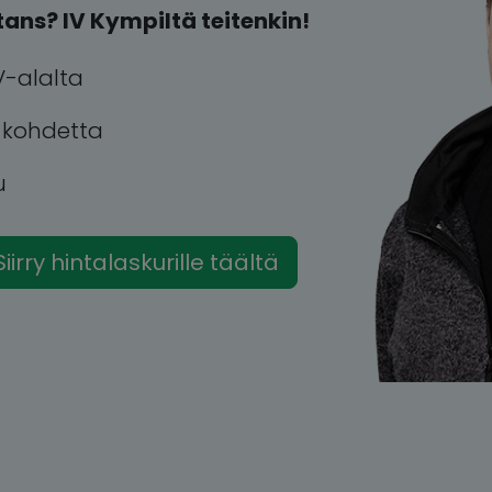
ans? IV Kympiltä teitenkin!
V-alalta
a kohdetta
u
Siirry hintalaskurille täältä