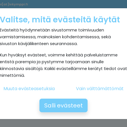
i[at]ivkymppi.fi
Palvelumme
Ultrapuhdas
IV
Kokemuksia
Rekrytoi
Valitse, mitä evästeitä käytät
sisäilma
Kymppi
Evästeitä hyödynnetään sivustomme toimivuuden
varmistamisessa, mainoksien kohdentamisessa, sekä
sivuston kävijäliikenteen seurannassa.
Kun hyväksyt evästeet, voimme kehittää palveluistamme
entistä parempia ja pystymme tarjoamaan sinulle
kiinnostavia sisältöjä. Kaikki evästeillämme kerätyt tiedot ovat
nimettömiä.
Muuta evästeasetuksia
Vain välttämättömät
Salli evästeet