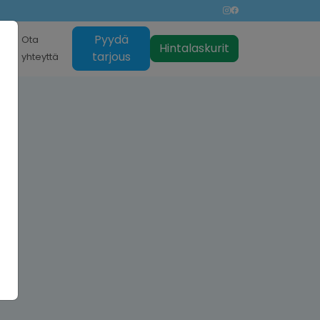
Pyydä
nti
Ota
Hintalaskurit
tarjous
yhteyttä