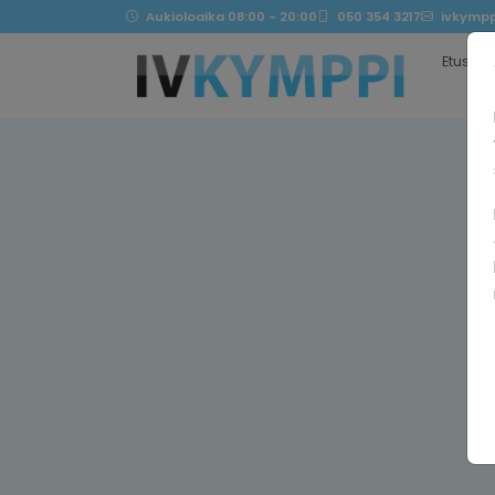
Aukioloaika 08:00 - 20:00
050 354 3217
ivkympp
Etusivu