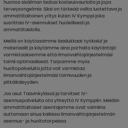
huonoa sisäilman laatua kosteusvaurioita ja jopa
terveysongelmia. Siksi on tärkeää valita luotettava ja
ammattitaitoinen yritys kuten IV Kymppi joka
suorittaa IV-asennukset huolellisesti ja
ammattitaidolla.
Meillä on käytössämme laadukkaat työkalut ja
materiaalit ja käytämme aina parhaita käytäntöjä
varmistaaksemme että ilmanvaihtojärjestelmäsi
toimii optimaalisesti. Tarjoamme myös
huoltopalveluita jotta voit varmistaa
ilmanvaihtojärjestelmäsi toimivuuden ja
pitkäikäisyyden.
Jos asut Taavinkylässä ja tarvitset IV-
asennuspalveluita ota yhteyttä IV Kymppiin. Meidän
ammattitaitoiset asentajamme ovat valmiina
auttamaan sinua kaikissa ilmanvaihtojärjestelmän
asennus- ja huoltotarpeissa.