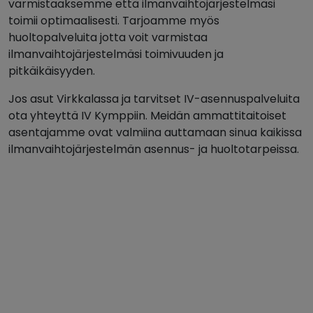
varmistaaksemme että ilmanvaihtojärjestelmäsi
toimii optimaalisesti. Tarjoamme myös
huoltopalveluita jotta voit varmistaa
ilmanvaihtojärjestelmäsi toimivuuden ja
pitkäikäisyyden.
Jos asut Virkkalassa ja tarvitset IV-asennuspalveluita
ota yhteyttä IV Kymppiin. Meidän ammattitaitoiset
asentajamme ovat valmiina auttamaan sinua kaikissa
ilmanvaihtojärjestelmän asennus- ja huoltotarpeissa.