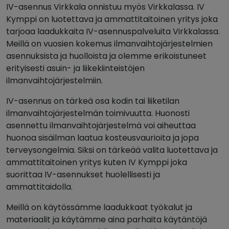
IV-asennus Virkkala onnistuu myös Virkkalassa. IV
Kymppi on luotettava ja ammattitaitoinen yritys joka
tarjoaa laadukkaita IV-asennuspalveluita Virkkalassa.
Meillä on vuosien kokemus ilmanvaihtojärjestelmien
asennuksista ja huolloista ja olemme erikoistuneet
erityisesti asuin- ja liikekiinteistöjen
ilmanvaihtojärjestelmiin.
IV-asennus on tärkeä osa kodin tai liiketilan
ilmanvaihtojärjestelmän toimivuutta. Huonosti
asennettu ilmanvaihtojärjestelmä voi aiheuttaa
huonoa sisäilman laatua kosteusvaurioita ja jopa
terveysongelmia. Siksi on tärkeää valita luotettava ja
ammattitaitoinen yritys kuten IV Kymppi joka
suorittaa IV-asennukset huolellisesti ja
ammattitaidolla.
Meillä on käytössämme laadukkaat työkalut ja
materiaalit ja käytämme aina parhaita käytäntöjä