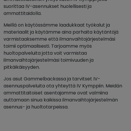
suorittaa IV-asennukset huolellisesti ja
ammattitaidolla.
Meillä on käytössämme laadukkaat työkalut ja
materiaalit ja käytämme aina parhaita käytäntöjä
varmistaaksemme että ilmanvaihtojärjestelmäsi
toimii optimaalisesti. Tarjoamme myös
huoltopalveluita jotta voit varmistaa
ilmanvaihtojärjestelmäsi toimivuuden ja
pitkäikäisyyden.
Jos asut Gammelbackassa ja tarvitset IV-
asennuspalveluita ota yhteyttä IV Kymppiin. Meidän
ammattitaitoiset asentajamme ovat valmiina
auttamaan sinua kaikissa ilmanvaihtojärjestelmän
asennus- ja huoltotarpeissa.