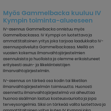
Myös Gammelbacka kuuluu IV
Kympin toiminta-alueeseen
IV-asennus Gammelbacka onnistuu myös
Gammelbackassa. IV Kymppi on luotettava ja
ammattitaitoinen yritys joka tarjoaa laadukkaita IV-
asennuspalveluita Gammelbackassa. Meillä on
vuosien kokemus ilmanvaihtojärjestelmien
asennuksista ja huolloista ja olemme erikoistuneet
erityisesti asuin- ja liikekiinteistöjen
ilmanvaihtojärjestelmiin.
IV-asennus on tärkeä osa kodin tai liiketilan
ilmanvaihtojärjestelmän toimivuutta. Huonosti
asennettu ilmanvaihtojärjestelmä voi aiheuttaa
huonoa sisäilman laatua kosteusvaurioita ja jopa
terveysongelmia. Siksi on tärkeää valita luotettava ja
ammattitaitoinen yritys kuten IV Kymppi joka