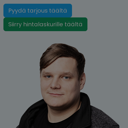
Pyydä tarjous täältä
Siirry hintalaskurille täältä