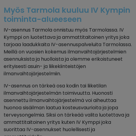
Myös Tarmola kuuluu IV Kympin
toiminta-alueeseen
IV-asennus Tarmola onnistuu myös Tarmolassa. IV
Kymppi on luotettava ja ammattitaitoinen yritys joka
tarjoaa laadukkaita IV-asennuspalveluita Tarmolassa.
Meillä on vuosien kokemus ilmanvaihtojärjestelmien
asennuksista ja huolloista ja olemme erikoistuneet
erityisesti asuin- ja liikekiinteistöjen
ilmanvaihtojärjestelmiin.
IV-asennus on tärkeä osa kodin tai liiketilan
ilmanvaihtojärjestelmän toimivuutta. Huonosti
asennettu ilmanvaihtojärjestelmä voi aiheuttaa
huonoa sisäilman laatua kosteusvaurioita ja jopa
terveysongelmia. Siksi on tärkeää valita luotettava ja
ammattitaitoinen yritys kuten IV Kymppi joka
suorittaa IV-asennukset huolellisesti ja