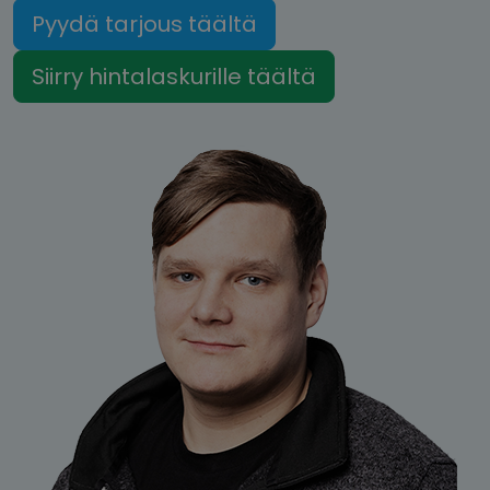
Pyydä tarjous täältä
Siirry hintalaskurille täältä