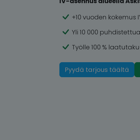
IV-asennus alueella Aski
+10 vuoden kokemus I
Yli 10 000 puhdistettu
Työlle 100 % laatutak
Pyydä tarjous täältä