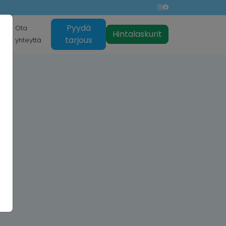
Pyydä
nti
Ota
Hintalaskurit
tarjous
yhteyttä