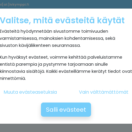
i[at]ivkymppi.fi
Palvelumme
Ultrapuhdas
IV
Kokemuksia
Rekrytoi
Valitse, mitä evästeitä käytät
sisäilma
Kymppi
Evästeitä hyödynnetään sivustomme toimivuuden
varmistamisessa, mainoksien kohdentamisessa, sekä
sivuston kävijäliikenteen seurannassa.
Kun hyväksyt evästeet, voimme kehittää palveluistamme
entistä parempia ja pystymme tarjoamaan sinulle
kiinnostavia sisältöjä. Kaikki evästeillämme kerätyt tiedot ovat
nimettömiä.
Muuta evästeasetuksia
Vain välttämättömät
Salli evästeet