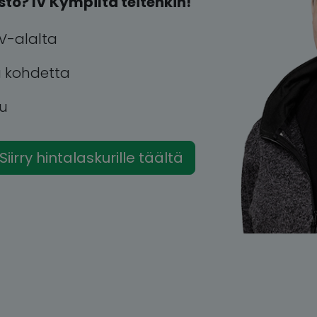
sto? IV Kympiltä teitenkin!
V-alalta
a kohdetta
uu
Siirry hintalaskurille täältä