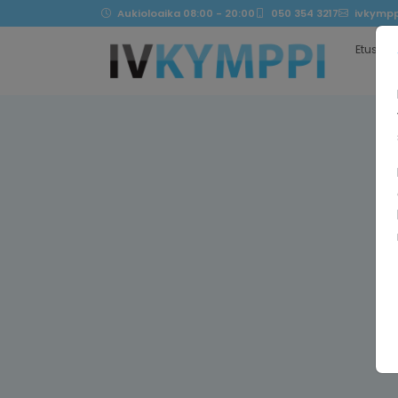
Aukioloaika 08:00 - 20:00
050 354 3217
ivkympp
Etusivu