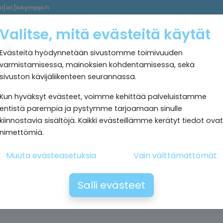
i[at]ivkymppi.fi
Palvelumme
Ultrapuhdas
IV
Kokemuksia
Rekrytoi
Valitse, mitä evästeitä käytät
sisäilma
Kymppi
Evästeitä hyödynnetään sivustomme toimivuuden
varmistamisessa, mainoksien kohdentamisessa, sekä
sivuston kävijäliikenteen seurannassa.
Kun hyväksyt evästeet, voimme kehittää palveluistamme
entistä parempia ja pystymme tarjoamaan sinulle
kiinnostavia sisältöjä. Kaikki evästeillämme kerätyt tiedot ovat
nimettömiä.
Muuta evästeasetuksia
Vain välttämättömät
Salli evästeet