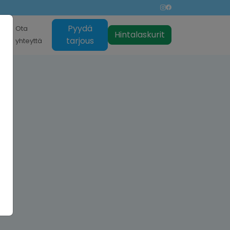
Pyydä
nti
Ota
Hintalaskurit
tarjous
yhteyttä