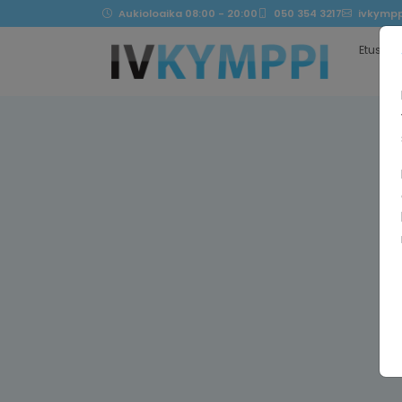
Aukioloaika 08:00 - 20:00
050 354 3217
ivkympp
Etusivu