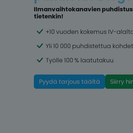
Ilmanvaihtokanavien puhdistus 
tietenkin!
+10 vuoden kokemus IV-alalt
Yli 10 000 puhdistettua kohde
Työlle 100 % laatutakuu
Pyydä tarjous täältä
Siirry h