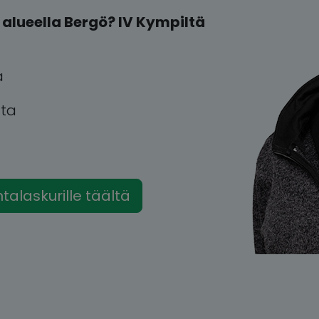
alueella Bergö? IV Kympiltä
a
tta
intalaskurille täältä