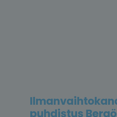
Ilmanvaihtokan
puhdistus Bergö