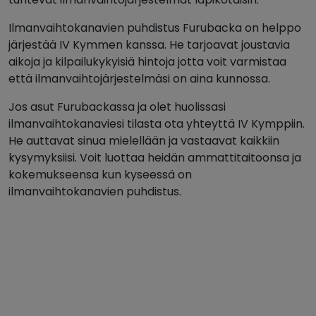
Ilmanvaihtokanavien puhdistus Furubacka on helppo
järjestää IV Kymmen kanssa. He tarjoavat joustavia
aikoja ja kilpailukykyisiä hintoja jotta voit varmistaa
että ilmanvaihtojärjestelmäsi on aina kunnossa.
Jos asut Furubackassa ja olet huolissasi
ilmanvaihtokanaviesi tilasta ota yhteyttä IV Kymppiin.
He auttavat sinua mielellään ja vastaavat kaikkiin
kysymyksiisi. Voit luottaa heidän ammattitaitoonsa ja
kokemukseensa kun kyseessä on
ilmanvaihtokanavien puhdistus.