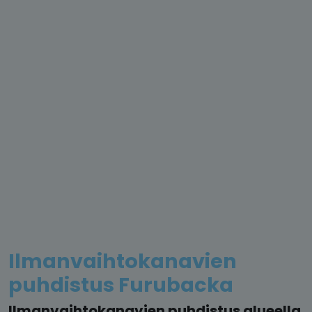
Ilmanvaihtokanavien
puhdistus Furubacka
Ilmanvaihtokanavien puhdistus alueella