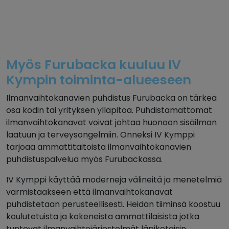
Myös Furubacka kuuluu IV
Kympin toiminta-alueeseen
Ilmanvaihtokanavien puhdistus Furubacka on tärkeä
osa kodin tai yrityksen ylläpitoa. Puhdistamattomat
ilmanvaihtokanavat voivat johtaa huonoon sisäilman
laatuun ja terveysongelmiin. Onneksi IV Kymppi
tarjoaa ammattitaitoista ilmanvaihtokanavien
puhdistuspalvelua myös Furubackassa.
IV Kymppi käyttää moderneja välineitä ja menetelmiä
varmistaakseen että ilmanvaihtokanavat
puhdistetaan perusteellisesti. Heidän tiiminsä koostuu
koulutetuista ja kokeneista ammattilaisista jotka
tuntevat ilmanvaihtojärjestelmät läpikotaisin.