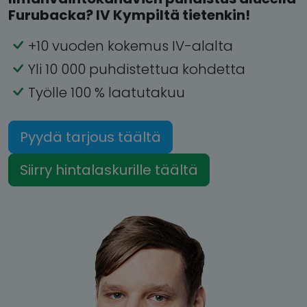
Furubacka? IV Kympiltä tietenkin!
+10 vuoden kokemus IV-alalta
Yli 10 000 puhdistettua kohdetta
Työlle 100 % laatutakuu
Pyydä tarjous täältä
Siirry hintalaskurille täältä