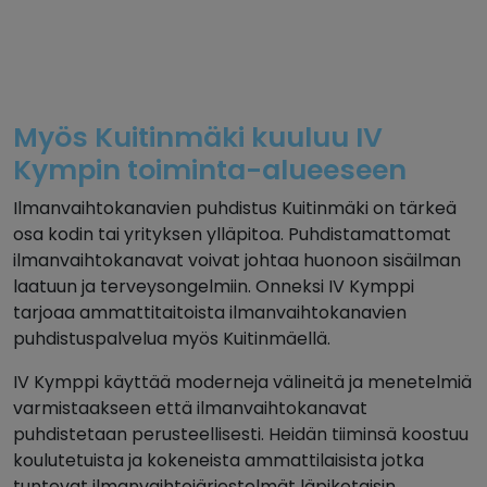
Myös Kuitinmäki kuuluu IV
Kympin toiminta-alueeseen
Ilmanvaihtokanavien puhdistus Kuitinmäki on tärkeä
osa kodin tai yrityksen ylläpitoa. Puhdistamattomat
ilmanvaihtokanavat voivat johtaa huonoon sisäilman
laatuun ja terveysongelmiin. Onneksi IV Kymppi
tarjoaa ammattitaitoista ilmanvaihtokanavien
puhdistuspalvelua myös Kuitinmäellä.
IV Kymppi käyttää moderneja välineitä ja menetelmiä
varmistaakseen että ilmanvaihtokanavat
puhdistetaan perusteellisesti. Heidän tiiminsä koostuu
koulutetuista ja kokeneista ammattilaisista jotka
tuntevat ilmanvaihtojärjestelmät läpikotaisin.