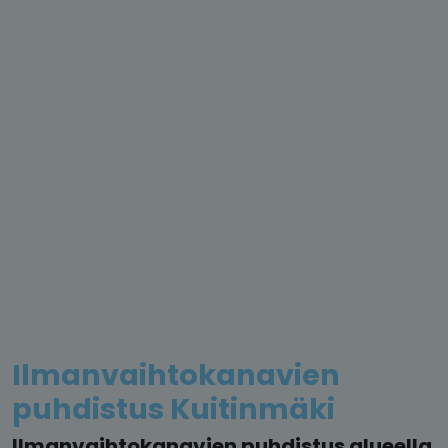
Ilmanvaihtokanavien
puhdistus Kuitinmäki
Ilmanvaihtokanavien puhdistus alueella