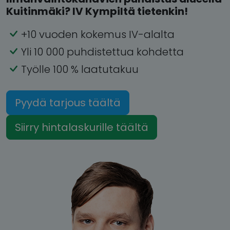
Kuitinmäki? IV Kympiltä tietenkin!
+10 vuoden kokemus IV-alalta
Yli 10 000 puhdistettua kohdetta
Työlle 100 % laatutakuu
Pyydä tarjous täältä
Siirry hintalaskurille täältä