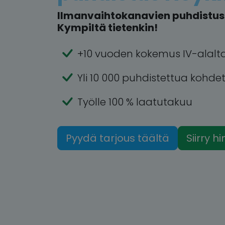
Ilmanvaihtokanavien puhdistus 
Kympiltä tietenkin!
+10 vuoden kokemus IV-alalt
Yli 10 000 puhdistettua kohde
Työlle 100 % laatutakuu
Pyydä tarjous täältä
Siirry h