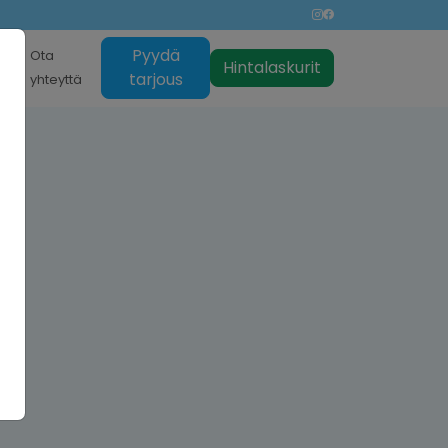
Pyydä
nti
Ota
Hintalaskurit
tarjous
yhteyttä