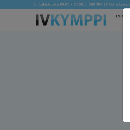
Aukioloaika 08:00 - 20:00
050 354 3217
ivkympp
Etusivu