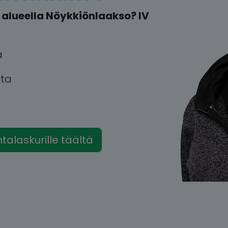
alueella Nöykkiönlaakso? IV
a
tta
intalaskurille täältä