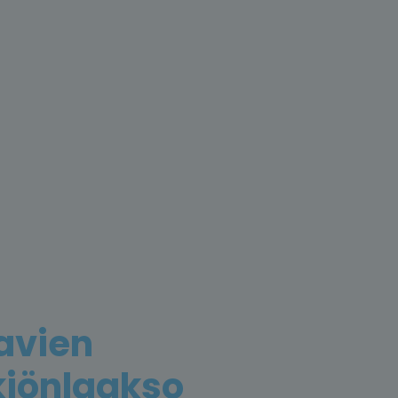
avien
kiönlaakso