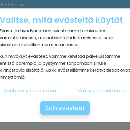
i[at]ivkymppi.fi
Palvelumme
Ultrapuhdas
IV
Kokemuksia
Rekrytoi
Valitse, mitä evästeitä käytät
sisäilma
Kymppi
Evästeitä hyödynnetään sivustomme toimivuuden
varmistamisessa, mainoksien kohdentamisessa, sekä
sivuston kävijäliikenteen seurannassa.
Kun hyväksyt evästeet, voimme kehittää palveluistamme
entistä parempia ja pystymme tarjoamaan sinulle
kiinnostavia sisältöjä. Kaikki evästeillämme kerätyt tiedot ovat
nimettömiä.
Muuta evästeasetuksia
Vain välttämättömät
Salli evästeet