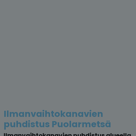
Ilmanvaihtokanavien
puhdistus Puolarmetsä
Ilmanvaihtokanavien puhdistus alueella