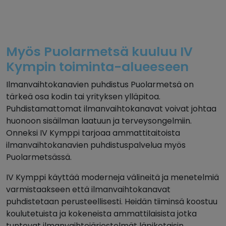
Myös Puolarmetsä kuuluu IV
Kympin toiminta-alueeseen
Ilmanvaihtokanavien puhdistus Puolarmetsä on
tärkeä osa kodin tai yrityksen ylläpitoa.
Puhdistamattomat ilmanvaihtokanavat voivat johtaa
huonoon sisäilman laatuun ja terveysongelmiin.
Onneksi IV Kymppi tarjoaa ammattitaitoista
ilmanvaihtokanavien puhdistuspalvelua myös
Puolarmetsässä.
IV Kymppi käyttää moderneja välineitä ja menetelmiä
varmistaakseen että ilmanvaihtokanavat
puhdistetaan perusteellisesti. Heidän tiiminsä koostuu
koulutetuista ja kokeneista ammattilaisista jotka
tuntevat ilmanvaihtojärjestelmät läpikotaisin.