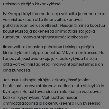
Helsingin pitäjän kirkonkylässä.
IV Kymppi käyttää moderneja välineitä ja menetelmiä
varmistaakseen että ilmanvaihtokanavat
puhdistetaan perusteellisesti. Heidän tiiminsä koostuu
koulutetuista ja kokeneista ammattilaisista jotka
tuntevat ilmanvaihtojärjestelmät läpikotaisin.
Ilmanvaihtokanavien puhdistus Helsingin pitäjän
kirkonkylä on helppo järjestää IV Kymmen kanssa. He
tarjoavat joustavia aikoja ja kilpailukykyisiä hintoja
jotta voit varmistaa että ilmanvaihtojärjestelmäsi on
aina kunnossa.
Jos asut Helsingin pitäjän kirkonkylässä ja olet
huolissasi ilmanvaihtokanaviesi tilasta ota yhteyttä IV
Kymppiin. He auttavat sinua mielellään ja vastaavat
kaikkiin kysymyksiisi. Voit luottaa heidän
ammattitaitoonsa ja kokemukseensa kun kyseessä