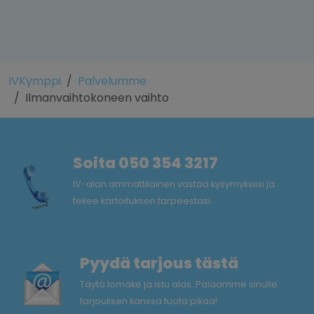
IVKymppi
Palvelumme
Ilmanvaihtokoneen vaihto
Soita 050 354 3217
IV-alan ammattilainen vastaa kysymyksiisi ja
tekee kartoituksen tarpeestasi.
Pyydä tarjous tästä
Täytä lomake ja istu alas. Palaamme sinulle
tarjouksen kanssa tuota pikaa!