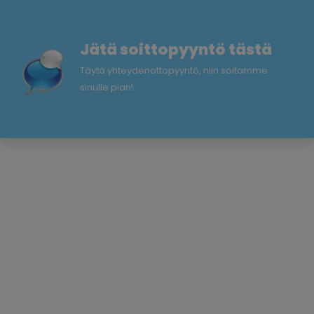
Jätä soittopyyntö tästä
Täytä yhteydenottopyyntö, niin soitamme
sinulle pian!