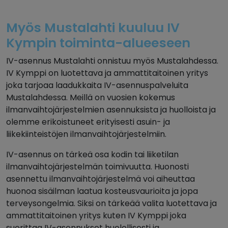
Myös Mustalahti kuuluu IV
Kympin toiminta-alueeseen
IV-asennus Mustalahti onnistuu myös Mustalahdessa.
IV Kymppi on luotettava ja ammattitaitoinen yritys
joka tarjoaa laadukkaita IV-asennuspalveluita
Mustalahdessa. Meillä on vuosien kokemus
ilmanvaihtojärjestelmien asennuksista ja huolloista ja
olemme erikoistuneet erityisesti asuin- ja
liikekiinteistöjen ilmanvaihtojärjestelmiin.
IV-asennus on tärkeä osa kodin tai liiketilan
ilmanvaihtojärjestelmän toimivuutta. Huonosti
asennettu ilmanvaihtojärjestelmä voi aiheuttaa
huonoa sisäilman laatua kosteusvaurioita ja jopa
terveysongelmia. Siksi on tärkeää valita luotettava ja
ammattitaitoinen yritys kuten IV Kymppi joka
suorittaa IV-asennukset huolellisesti ja