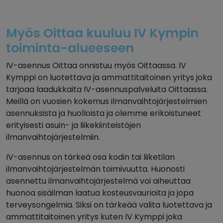
Myös Oittaa kuuluu IV Kympin
toiminta-alueeseen
IV-asennus Oittaa onnistuu myös Oittaassa. IV
Kymppi on luotettava ja ammattitaitoinen yritys joka
tarjoaa laadukkaita IV-asennuspalveluita Oittaassa.
Meillä on vuosien kokemus ilmanvaihtojärjestelmien
asennuksista ja huolloista ja olemme erikoistuneet
erityisesti asuin- ja liikekiinteistöjen
ilmanvaihtojärjestelmiin.
IV-asennus on tärkeä osa kodin tai liiketilan
ilmanvaihtojärjestelmän toimivuutta. Huonosti
asennettu ilmanvaihtojärjestelmä voi aiheuttaa
huonoa sisäilman laatua kosteusvaurioita ja jopa
terveysongelmia. Siksi on tärkeää valita luotettava ja
ammattitaitoinen yritys kuten IV Kymppi joka