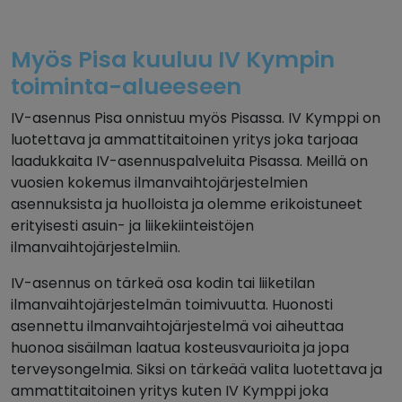
Myös Pisa kuuluu IV Kympin
toiminta-alueeseen
IV-asennus Pisa onnistuu myös Pisassa. IV Kymppi on
luotettava ja ammattitaitoinen yritys joka tarjoaa
laadukkaita IV-asennuspalveluita Pisassa. Meillä on
vuosien kokemus ilmanvaihtojärjestelmien
asennuksista ja huolloista ja olemme erikoistuneet
erityisesti asuin- ja liikekiinteistöjen
ilmanvaihtojärjestelmiin.
IV-asennus on tärkeä osa kodin tai liiketilan
ilmanvaihtojärjestelmän toimivuutta. Huonosti
asennettu ilmanvaihtojärjestelmä voi aiheuttaa
huonoa sisäilman laatua kosteusvaurioita ja jopa
terveysongelmia. Siksi on tärkeää valita luotettava ja
ammattitaitoinen yritys kuten IV Kymppi joka