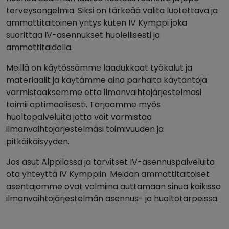
terveysongelmia. Siksi on tärkeää valita luotettava ja
ammattitaitoinen yritys kuten IV Kymppi joka
suorittaa IV-asennukset huolellisesti ja
ammattitaidolla.
Meillä on käytössämme laadukkaat työkalut ja
materiaalit ja käytämme aina parhaita käytäntöjä
varmistaaksemme että ilmanvaihtojärjestelmäsi
toimii optimaalisesti. Tarjoamme myös
huoltopalveluita jotta voit varmistaa
ilmanvaihtojärjestelmäsi toimivuuden ja
pitkäikäisyyden.
Jos asut Alppilassa ja tarvitset IV-asennuspalveluita
ota yhteyttä IV Kymppiin. Meidän ammattitaitoiset
asentajamme ovat valmiina auttamaan sinua kaikissa
ilmanvaihtojärjestelmän asennus- ja huoltotarpeissa.