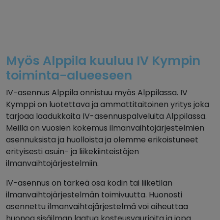
Myös Alppila kuuluu IV Kympin
toiminta-alueeseen
IV-asennus Alppila onnistuu myös Alppilassa. IV
Kymppi on luotettava ja ammattitaitoinen yritys joka
tarjoaa laadukkaita IV-asennuspalveluita Alppilassa.
Meillä on vuosien kokemus ilmanvaihtojärjestelmien
asennuksista ja huolloista ja olemme erikoistuneet
erityisesti asuin- ja liikekiinteistöjen
ilmanvaihtojärjestelmiin.
IV-asennus on tärkeä osa kodin tai liiketilan
ilmanvaihtojärjestelmän toimivuutta. Huonosti
asennettu ilmanvaihtojärjestelmä voi aiheuttaa
huonoa sisäilman laatua kosteusvaurioita ja jopa