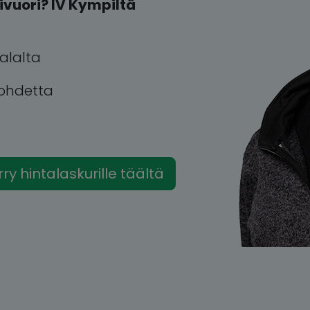
ivuori? IV Kympiltä
alalta
kohdetta
irry hintalaskurille täältä