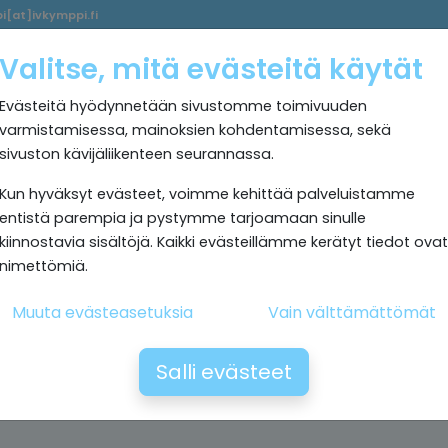
i[at]ivkymppi.fi
Palvelumme
Ultrapuhdas
IV
Kokemuksia
Rekrytoi
Valitse, mitä evästeitä käytät
sisäilma
Kymppi
Evästeitä hyödynnetään sivustomme toimivuuden
varmistamisessa, mainoksien kohdentamisessa, sekä
sivuston kävijäliikenteen seurannassa.
Kun hyväksyt evästeet, voimme kehittää palveluistamme
entistä parempia ja pystymme tarjoamaan sinulle
kiinnostavia sisältöjä. Kaikki evästeillämme kerätyt tiedot ovat
nimettömiä.
Muuta evästeasetuksia
Vain välttämättömät
Salli evästeet