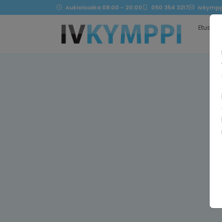
Aukioloaika 08:00 - 20:00
050 354 3217
ivkympp
Etusivu