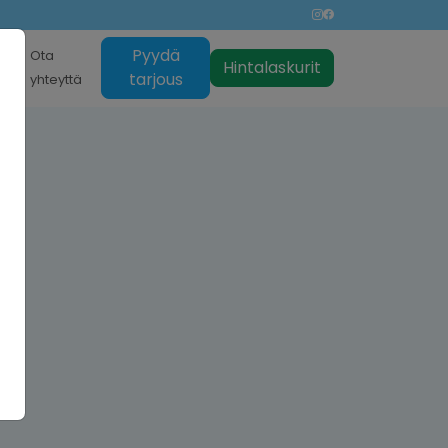
Pyydä
nti
Ota
Hintalaskurit
tarjous
yhteyttä