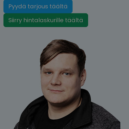
Pyydä tarjous täältä
Siirry hintalaskurille täältä