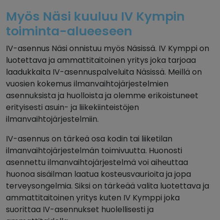
Myös Näsi kuuluu IV Kympin
toiminta-alueeseen
IV-asennus Näsi onnistuu myös Näsissä. IV Kymppi on
luotettava ja ammattitaitoinen yritys joka tarjoaa
laadukkaita IV-asennuspalveluita Näsissä. Meillä on
vuosien kokemus ilmanvaihtojärjestelmien
asennuksista ja huolloista ja olemme erikoistuneet
erityisesti asuin- ja liikekiinteistöjen
ilmanvaihtojärjestelmiin.
IV-asennus on tärkeä osa kodin tai liiketilan
ilmanvaihtojärjestelmän toimivuutta. Huonosti
asennettu ilmanvaihtojärjestelmä voi aiheuttaa
huonoa sisäilman laatua kosteusvaurioita ja jopa
terveysongelmia. Siksi on tärkeää valita luotettava ja
ammattitaitoinen yritys kuten IV Kymppi joka
suorittaa IV-asennukset huolellisesti ja