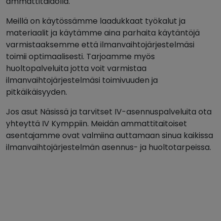
ammattitaidolla.
Meillä on käytössämme laadukkaat työkalut ja
materiaalit ja käytämme aina parhaita käytäntöjä
varmistaaksemme että ilmanvaihtojärjestelmäsi
toimii optimaalisesti. Tarjoamme myös
huoltopalveluita jotta voit varmistaa
ilmanvaihtojärjestelmäsi toimivuuden ja
pitkäikäisyyden.
Jos asut Näsissä ja tarvitset IV-asennuspalveluita ota
yhteyttä IV Kymppiin. Meidän ammattitaitoiset
asentajamme ovat valmiina auttamaan sinua kaikissa
ilmanvaihtojärjestelmän asennus- ja huoltotarpeissa.