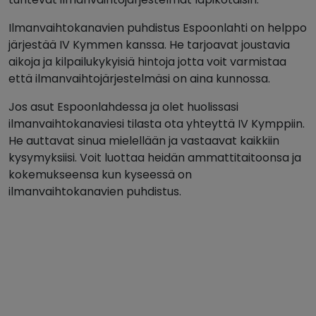
Ilmanvaihtokanavien puhdistus Espoonlahti on helppo
järjestää IV Kymmen kanssa. He tarjoavat joustavia
aikoja ja kilpailukykyisiä hintoja jotta voit varmistaa
että ilmanvaihtojärjestelmäsi on aina kunnossa.
Jos asut Espoonlahdessa ja olet huolissasi
ilmanvaihtokanaviesi tilasta ota yhteyttä IV Kymppiin.
He auttavat sinua mielellään ja vastaavat kaikkiin
kysymyksiisi. Voit luottaa heidän ammattitaitoonsa ja
kokemukseensa kun kyseessä on
ilmanvaihtokanavien puhdistus.