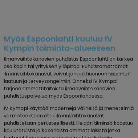
Myös Espoonlahti kuuluu IV
Kympin toiminta-alueeseen
Ilmanvaihtokanavien puhdistus Espoonlahti on tärkeä
osa kodin tai yrityksen ylläpitoa. Puhdistamattomat
ilmanvaihtokanavat voivat johtaa huonoon sisäilman
laatuun ja terveysongelmiin. Onneksi IV Kymppi
tarjoaa ammattitaitoista ilmanvaihtokanavien
puhdistuspalvelua myös Espoonlahdessa.
IV Kymppi käyttää moderneja välineitä ja menetelmiä
varmistaakseen että ilmanvaihtokanavat
puhdistetaan perusteellisesti. Heidän tiiminsä koostuu
koulutetuista ja kokeneista ammattilaisista jotka
tuntevat ilmanvaihtojärjestelmät läpikotaisin.