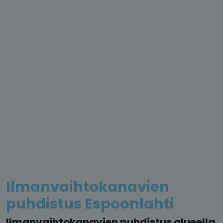
Ilmanvaihtokanavien
puhdistus Espoonlahti
Ilmanvaihtokanavien puhdistus alueella