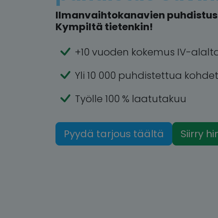
Ilmanvaihtokanavien puhdistus a
Kympiltä tietenkin!
+10 vuoden kokemus IV-alalt
Yli 10 000 puhdistettua kohde
Työlle 100 % laatutakuu
Pyydä tarjous täältä
Siirry h