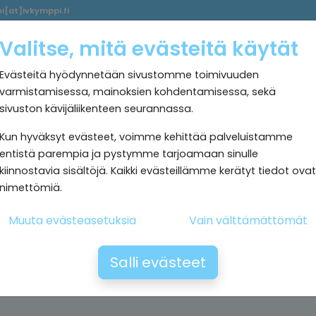
i[at]ivkymppi.fi
Palvelumme
Ultrapuhdas
IV
Kokemuksia
Rekrytoi
Valitse, mitä evästeitä käytät
sisäilma
Kymppi
Evästeitä hyödynnetään sivustomme toimivuuden
varmistamisessa, mainoksien kohdentamisessa, sekä
sivuston kävijäliikenteen seurannassa.
Kun hyväksyt evästeet, voimme kehittää palveluistamme
entistä parempia ja pystymme tarjoamaan sinulle
kiinnostavia sisältöjä. Kaikki evästeillämme kerätyt tiedot ovat
nimettömiä.
Muuta evästeasetuksia
Vain välttämättömät
Salli evästeet