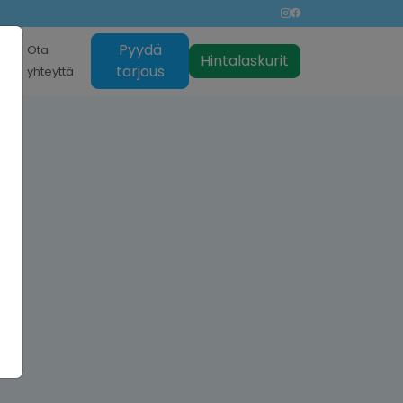
Pyydä
nti
Ota
Hintalaskurit
tarjous
yhteyttä