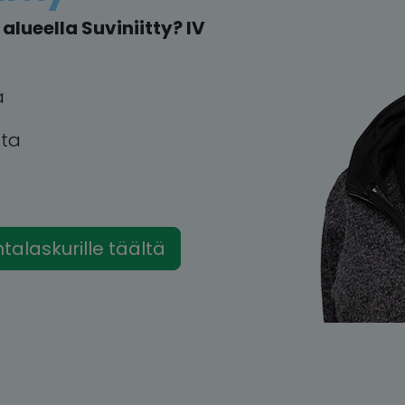
lueella Suviniitty? IV
a
tta
intalaskurille täältä