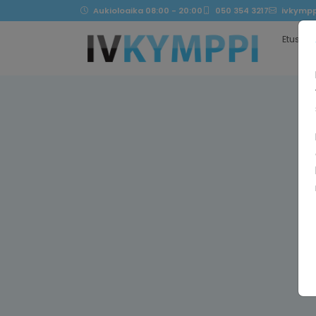
Aukioloaika 08:00 - 20:00
050 354 3217
ivkympp
Etusivu