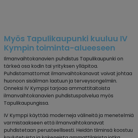
Myös Tapulikaupunki kuuluu IV
Kympin toiminta-alueeseen
Ilmanvaihtokanavien puhdistus Tapulikaupunki on
tärkeä osa kodin tai yrityksen ylläpitoa.
Puhdistamattomat ilmanvaihtokanavat voivat johtaa
huonoon sisäilman laatuun ja terveysongelmiin.
Onneksi IV Kymppi tarjoaa ammattitaitoista
ilmanvaihtokanavien puhdistuspalvelua myös
Tapulikaupungissa.
IV Kymppi käyttää moderneja välineitä ja menetelmiä
varmistaakseen että ilmanvaihtokanavat
puhdistetaan perusteellisesti. Heidän tiiminsä koostuu
koulutetuista ja kokeneista ammattilaisista jotka