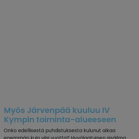
Myös Järvenpää kuuluu IV
Kympin toiminta-alueeseen
Onko edellisestä puhdistuksesta kulunut aikaa
enemmän kuin viisi vuotta? Hyvälaatuinen sisäilma