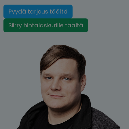
Pyydä tarjous täältä
Siirry hintalaskurille täältä