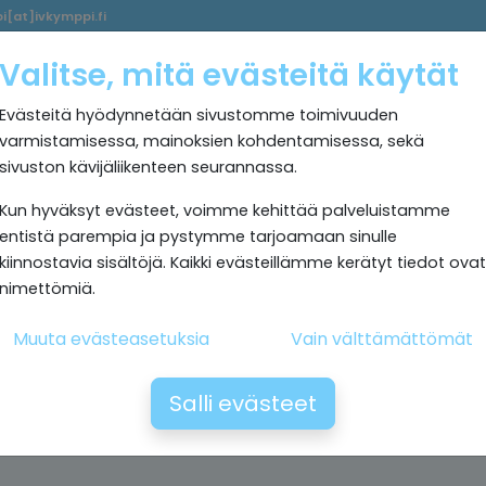
i[at]ivkymppi.fi
Palvelumme
Ultrapuhdas
IV
Kokemuksia
Rekrytoi
Valitse, mitä evästeitä käytät
sisäilma
Kymppi
Evästeitä hyödynnetään sivustomme toimivuuden
varmistamisessa, mainoksien kohdentamisessa, sekä
sivuston kävijäliikenteen seurannassa.
Kun hyväksyt evästeet, voimme kehittää palveluistamme
entistä parempia ja pystymme tarjoamaan sinulle
kiinnostavia sisältöjä. Kaikki evästeillämme kerätyt tiedot ovat
nimettömiä.
Muuta evästeasetuksia
Vain välttämättömät
Salli evästeet