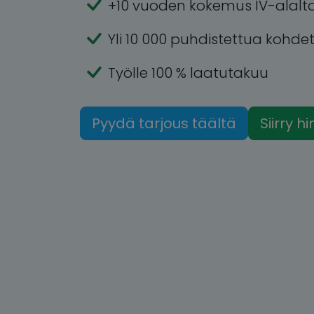
+10 vuoden kokemus IV-alalt
Yli 10 000 puhdistettua kohde
Työlle 100 % laatutakuu
Pyydä tarjous täältä
Siirry h