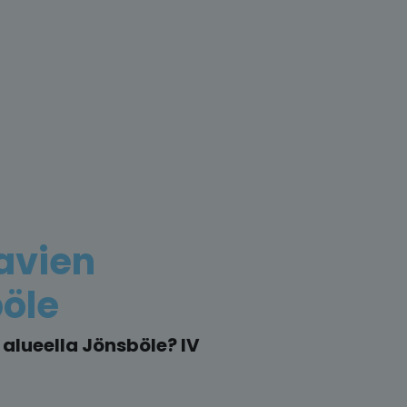
avien
öle
alueella Jönsböle? IV