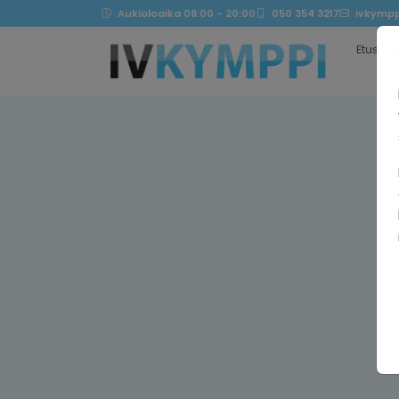
Aukioloaika 08:00 - 20:00
050 354 3217
ivkympp
Etusivu