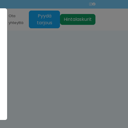
Pyydä
nti
Ota
Hintalaskurit
tarjous
yhteyttä