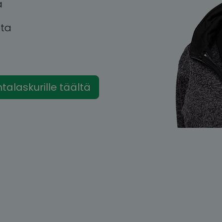
a
tta
intalaskurille täältä