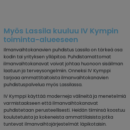
Myös Lassila kuuluu IV Kympin
toiminta-alueeseen
Ilmanvaihtokanavien puhdistus Lassila on tärkeä osa
kodin tai yrityksen ylläpitoa. Puhdistamattomat
ilmanvaihtokanavat voivat johtaa huonoon sisäilman
laatuun ja terveysongelmiin. Onneksi IV Kymppi
tarjoaa ammattitaitoista ilmanvaihtokanavien
puhdistuspalvelua myös Lassilassa.
IV Kymppi käyttää moderneja välineitä ja menetelmiä
varmistaakseen että ilmanvaihtokanavat
puhdistetaan perusteellisesti. Heidän tiiminsä koostuu
koulutetuista ja kokeneista ammattilaisista jotka
tuntevat ilmanvaihtojärjestelmät läpikotaisin.