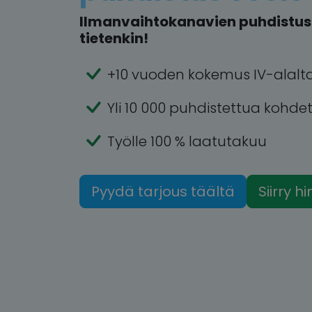
Ilmanvaihtokanavien puhdistus 
tietenkin!
+10 vuoden kokemus IV-alalt
Yli 10 000 puhdistettua kohde
Työlle 100 % laatutakuu
Pyydä tarjous täältä
Siirry h