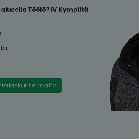
alueella Töölö? IV Kympiltä
a
tta
intalaskurille täältä