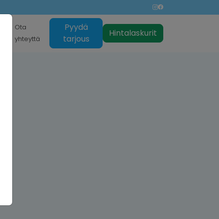
Pyydä
nti
Ota
Hintalaskurit
tarjous
yhteyttä