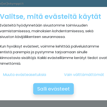
i[at]ivkymppi.fi
Palvelumme
Ultrapuhdas
IV
Kokemuksia
Rekrytoi
Valitse, mitä evästeitä käytät
sisäilma
Kymppi
Evästeitä hyödynnetään sivustomme toimivuuden
varmistamisessa, mainoksien kohdentamisessa, sekä
sivuston kävijäliikenteen seurannassa.
Kun hyväksyt evästeet, voimme kehittää palveluistamme
entistä parempia ja pystymme tarjoamaan sinulle
kiinnostavia sisältöjä. Kaikki evästeillämme kerätyt tiedot ovat
nimettömiä.
Muuta evästeasetuksia
Vain välttämättömät
Salli evästeet