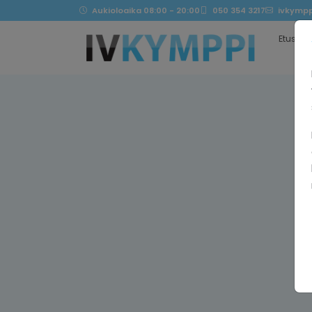
Aukioloaika 08:00 - 20:00
050 354 3217
ivkympp
Etusivu