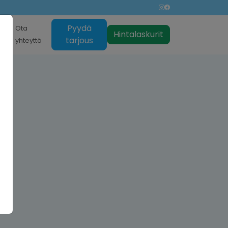
Pyydä
nti
Ota
Hintalaskurit
tarjous
yhteyttä