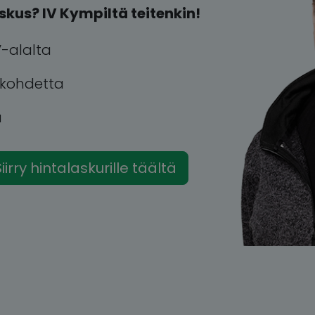
skus? IV Kympiltä teitenkin!
-alalta
a kohdetta
u
iirry hintalaskurille täältä