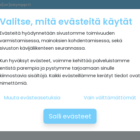
i[at]ivkymppi.fi
Palvelumme
Ultrapuhdas
IV
Kokemuksia
Rekrytoi
Valitse, mitä evästeitä käytät
sisäilma
Kymppi
Evästeitä hyödynnetään sivustomme toimivuuden
varmistamisessa, mainoksien kohdentamisessa, sekä
sivuston kävijäliikenteen seurannassa.
Kun hyväksyt evästeet, voimme kehittää palveluistamme
entistä parempia ja pystymme tarjoamaan sinulle
kiinnostavia sisältöjä. Kaikki evästeillämme kerätyt tiedot ovat
nimettömiä.
Muuta evästeasetuksia
Vain välttämättömät
Salli evästeet