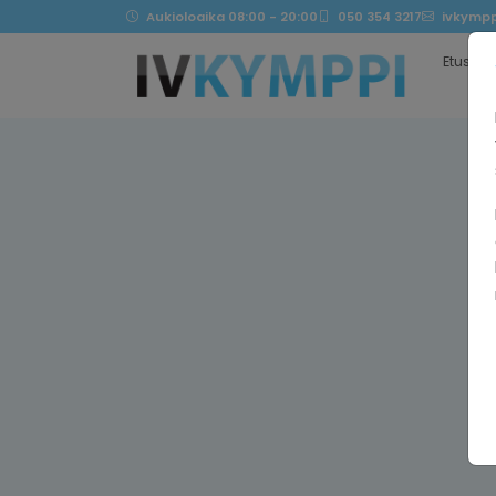
Aukioloaika 08:00 - 20:00
050 354 3217
ivkympp
Etusivu