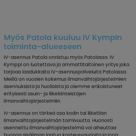
Myös Patola kuuluu IV Kympin
toiminta-alueeseen
IV-asennus Patola onnistuu myös Patolassa. IV
Kymppi on luotettava ja ammattitaitoinen yritys joka
tarjoaa laadukkaita IV-asennuspalveluita Patolassa.
Meillä on vuosien kokemus ilmanvaihtojärjestelmien
asennuksista ja huolloista ja olemme erikoistuneet
erityisesti asuin- ja liikekiinteistöjen
ilmanvaihtojärjestelmiin.
IV-asennus on tärkeä osa kodin tai liiketilan
ilmanvaihtojärjestelmän toimivuutta. Huonosti
asennettu ilmanvaihtojärjestelmä voi aiheuttaa
huonoa sisäilman laatua kosteusvaurioita ja jopa