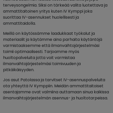
terveysongelmia. Siksi on tärkeää valita luotettava ja
ammattitaitoinen yritys kuten IV Kymppi joka
suorittaa IV-asennukset huolellisesti ja
ammattitaidolla.
Meillä on käytössämme laadukkaat työkalut ja
materiaalit ja käytämme aina parhaita käytäntöjä
varmistaaksemme että ilmanvaihtojärjestelmäsi
toimii optimaalisesti. Tarjoamme myös
huoltopalveluita jotta voit varmistaa
ilmanvaihtojärjestelmäsi toimivuuden ja
pitkäikäisyyden.
Jos asut Patolassa ja tarvitset IV-asennuspalveluita
ota yhteyttä IV Kymppiin. Meidän ammattitaitoiset
asentajamme ovat valmiina auttamaan sinua kaikissa
ilmanvaihtojärjestelmän asennus- ja huoltotarpeissa.