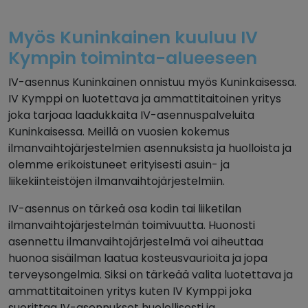
Myös Kuninkainen kuuluu IV
Kympin toiminta-alueeseen
IV-asennus Kuninkainen onnistuu myös Kuninkaisessa.
IV Kymppi on luotettava ja ammattitaitoinen yritys
joka tarjoaa laadukkaita IV-asennuspalveluita
Kuninkaisessa. Meillä on vuosien kokemus
ilmanvaihtojärjestelmien asennuksista ja huolloista ja
olemme erikoistuneet erityisesti asuin- ja
liikekiinteistöjen ilmanvaihtojärjestelmiin.
IV-asennus on tärkeä osa kodin tai liiketilan
ilmanvaihtojärjestelmän toimivuutta. Huonosti
asennettu ilmanvaihtojärjestelmä voi aiheuttaa
huonoa sisäilman laatua kosteusvaurioita ja jopa
terveysongelmia. Siksi on tärkeää valita luotettava ja
ammattitaitoinen yritys kuten IV Kymppi joka
suorittaa IV-asennukset huolellisesti ja